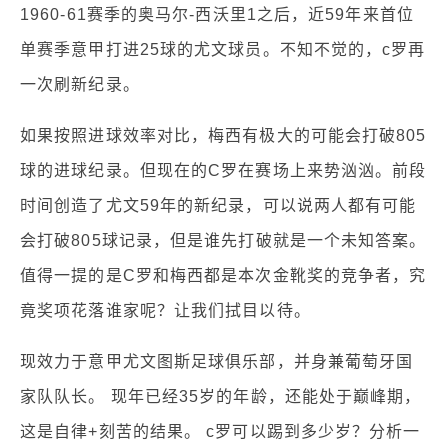
1960-61赛季的奥马尔-西沃里1之后，近59年来首位
单赛季意甲打进25球的尤文球员。不知不觉的，c罗再
一次刷新纪录。
如果按照进球效率对比，梅西有极大的可能会打破805
球的进球纪录。但现在的C罗在赛场上来势汹汹。前段
时间创造了尤文59年的新纪录，可以说两人都有可能
会打破805球记录，但是谁先打破就是一个未知答案。
值得一提的是C罗和梅西都是本次金靴奖的竞争者，究
竟奖项花落谁家呢？让我们拭目以待。
现效力于意甲尤文图斯足球俱乐部，并身兼葡萄牙国
家队队长。 现年已经35岁的年龄，还能处于巅峰期，
这是自律+刻苦的结果。 c罗可以踢到多少岁？分析一