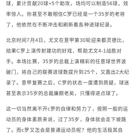
球，累计贡献20球+5个助攻，场均可以制造56球，效
率惊人。你甚至不敢相信C罗已经是一个35岁的老将
了，他依然在不断冲击和刷新着各种进球纪录。
北京时间7月4日，尤文在意甲第30轮迎来都灵德比，
结果C罗上演传射建功的好戏，帮助尤文4-1战胜对
手。本场比赛，35岁的总裁上演精彩的任意球世界波
破门，将自己的联赛进球数提升到25个，又轰出2大纪
录了。意甲复赛之后，C罗的状态一度遭到质疑，球迷
甚至表示35岁的总裁廉颇老矣，只懂得进点球了。
这一切当然离不开c罗的自律和努力了，按照一般的运
动员的身体素质来说，过了35岁，身体就会走下坡路
了。而c罗又怎会是普通运动员呢？他的生活极其自