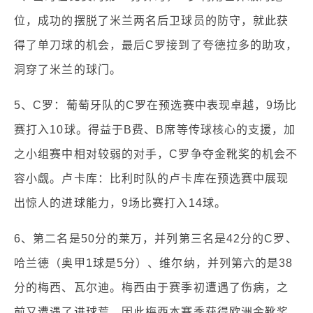
位，成功的摆脱了米兰两名后卫球员的防守，就此获
得了单刀球的机会，最后C罗接到了夸德拉多的助攻，
洞穿了米兰的球门。
5、C罗：葡萄牙队的C罗在预选赛中表现卓越，9场比
赛打入10球。得益于B费、B席等传球核心的支援，加
之小组赛中相对较弱的对手，C罗争夺金靴奖的机会不
容小觑。卢卡库：比利时队的卢卡库在预选赛中展现
出惊人的进球能力，9场比赛打入14球。
6、第二名是50分的莱万，并列第三名是42分的C罗、
哈兰德（奥甲1球是5分）、维尔纳，并列第六的是38
分的梅西、瓦尔迪。梅西由于赛季初遭遇了伤病，之
前又遭遇了进球荒，因此梅西本赛季获得欧洲金靴奖