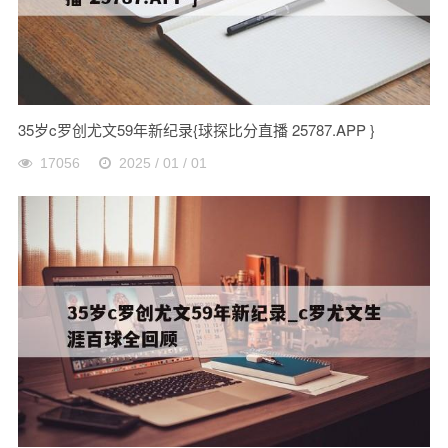
35岁c罗创尤文59年新纪录{球探比分直播 25787.APP }
17056
2025 / 01 / 01