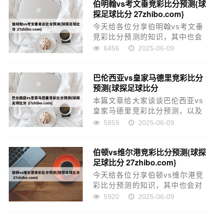
伯明翰vs考文垂竞彩比分预测{球
美所有的德比 2、...
探足球比分 27zhibo.com}
今天给各位分享伯明翰vs考文垂
竞彩比分预测的知识，其中也会
对英国伯明翰到考文垂多少公里
6456
2025-06-09
进行解释，如果能碰巧解决你现
在面临的问题，别忘了关注本
巴伦西亚vs皇家马德里竞彩比分
站，现在开始吧！本文目录一
预测{球探足球比分
览： 1、英冠赛程比分(部分比
27zhibo.com}
分...
本篇文章给大家谈谈巴伦西亚vs
皇家马德里竞彩比分预测，以及
巴伦西亚对皇马比赛推荐对应的
5859
2025-06-09
知识点，希望对各位有所帮助，
不要忘了收藏本站喔。 本文目录
伯顿vs维尔港竞彩比分预测{球探
一览： 1、皇马跟巴伦西亚那个
足球比分 27zhibo.com}
厉害...
今天给各位分享伯顿vs维尔港竞
彩比分预测的知识，其中也会对
伯顿对什鲁斯比分预测进行解
5920
2025-06-09
释，如果能碰巧解决你现在面临
的问题，别忘了关注本站，现在