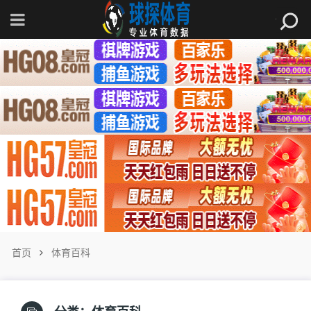
首页
体育百科