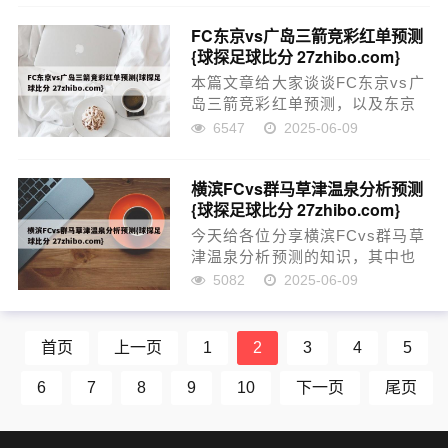
临的问题，别忘了关注本站，现
FC东京vs广岛三箭竞彩红单预测
在开始吧！本文目录一览： 1、
{球探足球比分 27zhibo.com}
2023/24赛季德乙...
本篇文章给大家谈谈FC东京vs广
岛三箭竞彩红单预测，以及东京
vs广州对应的知识点，希望对各
6547
2025-06-09
位有所帮助，不要忘了收藏本站
喔。 本文目录一览： 1、德国、
横滨FCvs群马草津温泉分析预测
意大利、日本、韩国现任门将是
{球探足球比分 27zhibo.com}
谁?...
今天给各位分享横滨FCvs群马草
津温泉分析预测的知识，其中也
会对横滨俱乐部进行解释，如果
5082
2025-06-09
能碰巧解决你现在面临的问题，
别忘了关注本站，现在开始吧！
本文目录一览： 1、横滨fcvs群
首页
上一页
1
2
3
4
5
马温泉为什么延期...
6
7
8
9
10
下一页
尾页