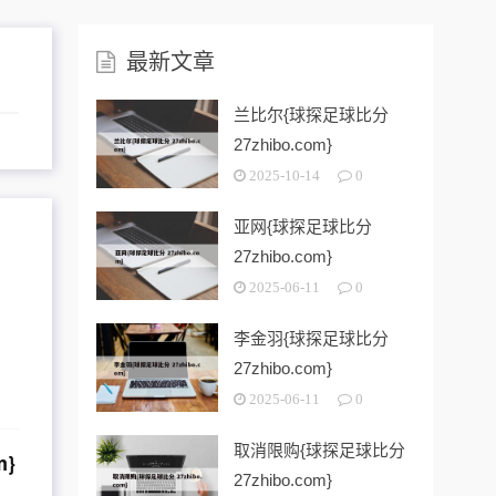
最新文章
兰比尔{球探足球比分
27zhibo.com}
2025-10-14
0
亚网{球探足球比分
27zhibo.com}
2025-06-11
0
李金羽{球探足球比分
27zhibo.com}
2025-06-11
0
取消限购{球探足球比分
m}
27zhibo.com}