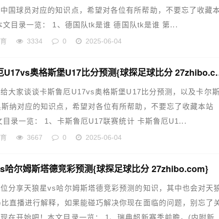
斯中国球员对应的知识点，希望对各位有所帮助，不要忘了收藏
文目录一览： 1、德国队tk是谁 德国队tk是谁 第...
体育
3334
0
2025-06-04
卡斯鲁厄U17vs奥格斯堡U17比
给大家谈谈卡斯鲁厄U17vs奥格斯堡U17比分预测，以及卡尔
奥斯纳对应的知识点，希望对各位有所帮助，不要忘了收藏本站
文目录一览： 1、卡斯鲁厄U17联赛统计 卡斯鲁厄U1...
体育
3667
0
2025-06-04
s哈尔姆斯塔德竞彩预测{球探足球比分 27zhibo.com}
位分享天狼星vs哈尔姆斯塔德竞彩预测的知识，其中也会对天
马比直播进行解释，如果能碰巧解决你现在面临的问题，别忘了
现在开始吧！本文目录一览： 1、瑞典超新赛季前瞻。(内附新..