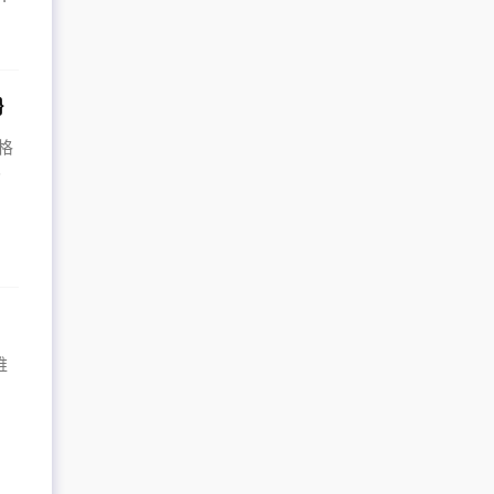
}
格
了
维