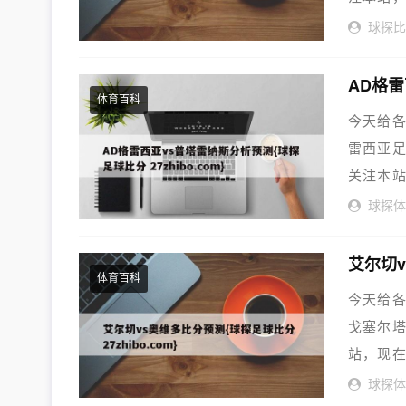
球探
AD格雷
体育百科
今天给各
雷西亚
关注本站
球探
艾尔切v
体育百科
今天给各
戈塞尔
站，现在
球探