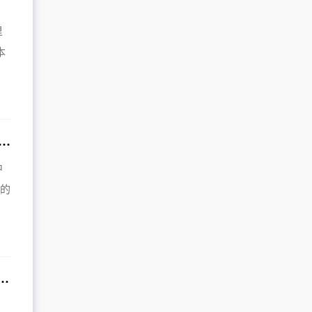
里
本
足vs惠灵顿凤凰女足分析预测{球探足球比分 27zhibo.com}
中
临的
林联U17竞彩胜负预测{球探足球比分 27zhibo.com}
甲