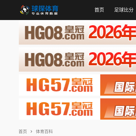
首页
足球比分
首页
体育百科