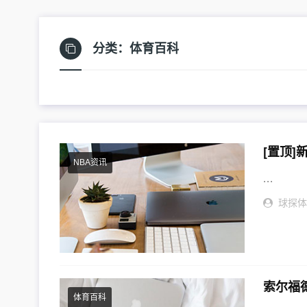
分类：
体育百科
[置顶]
新
NBA资讯
...
球探
索尔福德
体育百科