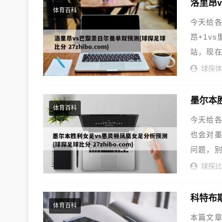
洛里昂v
体育百科
今天给各
昂+1v
站，现在
球探
体育百科
今天给各
也会对墨
问题，别
球探
体育百科
本篇文章