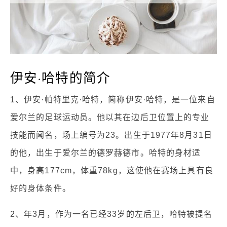
伊安·哈特的简介
1、伊安·帕特里克·哈特，简称伊安·哈特，是一位来自
爱尔兰的足球运动员。他以其在边后卫位置上的专业
技能而闻名，场上编号为23。出生于1977年8月31日
的他，出生于爱尔兰的德罗赫德市。哈特的身材适
中，身高177cm，体重78kg，这使他在赛场上具有良
好的身体条件。
2、年3月，作为一名已经33岁的左后卫，哈特被提名