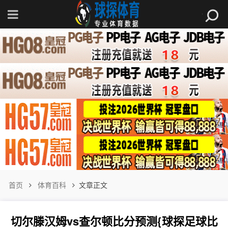
首页
体育百科
文章正文
切尔滕汉姆vs查尔顿比分预测{球探足球比