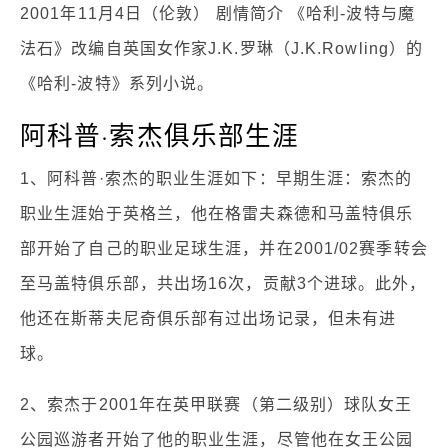
2001年11月4日（伦敦） 剧情简介 《哈利-波特与魔
法石》改编自英国女作家J.K.罗琳（J.K.Rowling）的
《哈利-波特》系列小说。
阿科普·索杰俱乐部生涯
1、阿科普·索杰的职业生涯如下：早期生涯：索杰的
职业生涯始于英格兰，他在格雷夫森德和马盖特俱乐
部开始了自己的职业足球生涯，并在2001/02赛季转会
至马盖特俱乐部，共出场16次，贡献3个进球。此外，
他还在斯蒂夫尼奇俱乐部有过出场记录，但未有进
球。
2、索杰于2001年在英甲联赛（第二级别）球队女王
公园巡游者开始了他的职业生涯，尽管他在女王公园