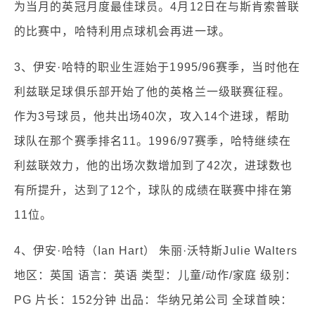
为当月的英冠月度最佳球员。4月12日在与斯肯索普联
的比赛中，哈特利用点球机会再进一球。
3、伊安·哈特的职业生涯始于1995/96赛季，当时他在
利兹联足球俱乐部开始了他的英格兰一级联赛征程。
作为3号球员，他共出场40次，攻入14个进球，帮助
球队在那个赛季排名11。1996/97赛季，哈特继续在
利兹联效力，他的出场次数增加到了42次，进球数也
有所提升，达到了12个，球队的成绩在联赛中排在第
11位。
4、伊安·哈特（Ian Hart） 朱丽·沃特斯Julie Walters
地区：英国 语言：英语 类型：儿童/动作/家庭 级别：
PG 片长：152分钟 出品：华纳兄弟公司 全球首映：