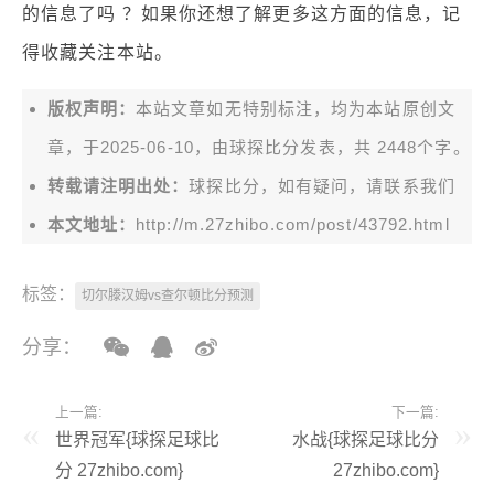
的信息了吗 ？如果你还想了解更多这方面的信息，记
得收藏关注本站。
版权声明：
本站文章如无特别标注，均为本站原创文
章，于2025-06-10，由
球探比分
发表，共 2448个字。
转载请注明出处：
球探比分，如有疑问，请联系我们
本文地址：
http://m.27zhibo.com/post/43792.html
标签：
切尔滕汉姆vs查尔顿比分预测
分享：
上一篇:
下一篇:
世界冠军{球探足球比
水战{球探足球比分
分 27zhibo.com}
27zhibo.com}